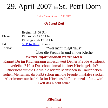
29. April 2007
St. Petri Dom
im
(Letzte Aktualisierung: 12.03.2007
)
Ort und Zeit
Beginn: 18:00 Uhr
Uhrzeit:
Einlass: ab 17.15 Uhr
Einsingen: ab 17.30 Uhr
Ort:
St. Petri Dom
, Bremen
Thema:
"Wer lacht, fliegt 'raus"
Über die Freude in und an der Kirche
Weitere Informationen zu der Messe
Kannst Du im Kirchenraum unbeschwert Deiner Freude Ausdruck
verleihen? Hast Du schon einmal in einer Kirche gelacht?
Rücksicht auf die Gefühle Anderer, Menschen in Trauer neben
frohen Menschen, da bleibt schon mal die Freude im Halse stecken.
Aber immer nur bedrückt im Kirchenschiff herumzulaufen - wird
Gott das Recht sein?
Bibeltext